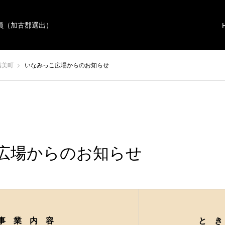
員（加古郡選出）
稲美町
いなみっこ広場からのお知らせ
広場からのお知らせ
事 業 内 容
と き