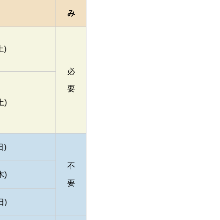
み
土)
必
要
土)
日)
不
木)
要
日)