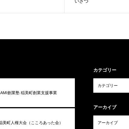
いさつ
カテゴリー
 INAMI創業塾 稲美町創業支援事業
アーカイブ
回稲美町人権大会（こころあった会）