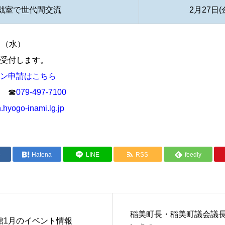
戯室で世代間交流
2月27日(
（水）
受付します。
ン申請はこちら
 ☎
079-497-7100
hyogo-inami.lg.jp
e
Hatena
LINE
RSS
feedly
稲美町長・稲美町議会議
館1月のイベント情報