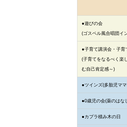
●遊びの会
(ゴスペル風合唱団イ
●子育て講演会・子育
(子育てをなるべく楽
む自己肯定感～)
●ツインズ(多胎児ママ
●0歳児の会(薬のはな
●カプラ積み木の日