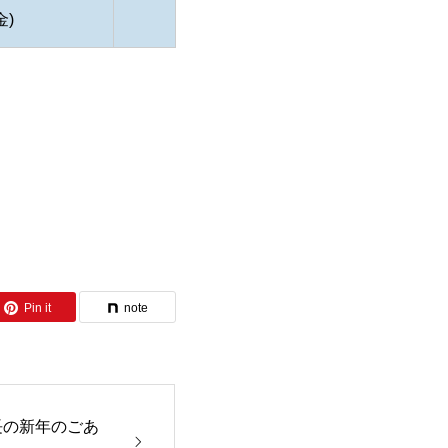
金)
Pin it
note
長の新年のごあ