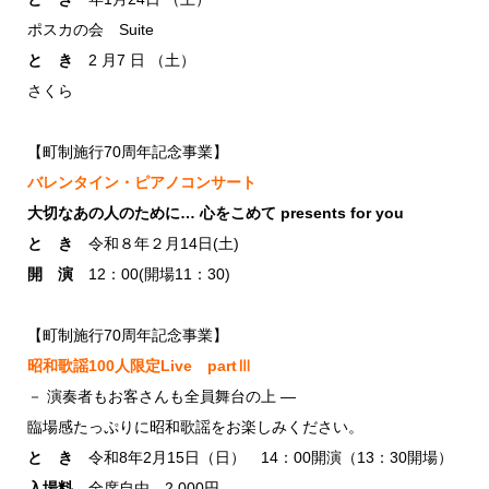
ポスカの会 Suite
と き
2 月7 日 （土）
さくら
【町制施行70周年記念事業】
バレンタイン・ピアノコンサート
大切なあの人のために… 心をこめて presents for you
と き
令和８年２月14日(土)
開 演
12：00(開場11：30)
【町制施行70周年記念事業】
昭和歌謡100人限定Live partⅢ
－ 演奏者もお客さんも全員舞台の上 ―
臨場感たっぷりに昭和歌謡をお楽しみください。
と き
令和8年2月15日（日） 14：00開演（13：30開場）
入場料
全席自由 2,000円