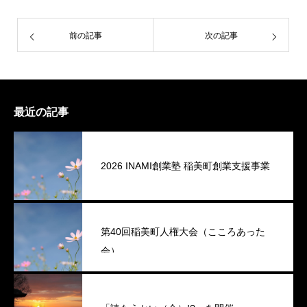
前の記事
次の記事
最近の記事
2026 INAMI創業塾 稲美町創業支援事業
第40回稲美町人権大会（こころあった
会）