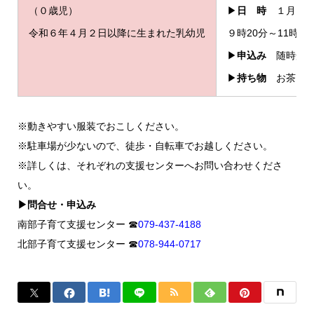
（０歳児）
▶
日 時
１月７日
令和６年４月２日以降に生まれた乳幼児
９時20分～11時3
▶
申込み
随時受付
▶
持ち物
お茶、タ
※動きやすい服装でおこしください。
※駐車場が少ないので、徒歩・自転車でお越しください。
※詳しくは、それぞれの支援センターへお問い合わせくださ
い。
▶問合せ・申込み
南部子育て支援センター ☎︎
079-437-4188
北部子育て支援センター ☎︎
078-944-0717