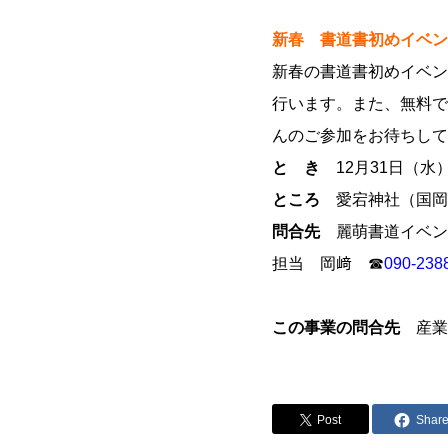
新春 書道書初めイベン
新春の書道書初めイベン
行います。また、無料で
んのご参加をお待ちして
と き
12月31日（水）
ところ
愛宕神社（国岡
問合先
麗萌書道イベン
担当 岡﨑 ☎
090-238
この事業の問合先
産業
Post
Shar