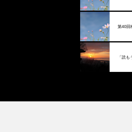
第40
「読も