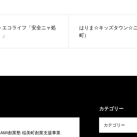
トエコライフ「安全ニャ処
はりま☆キッズタウン☆
！」
町）
カテゴリー
 INAMI創業塾 稲美町創業支援事業