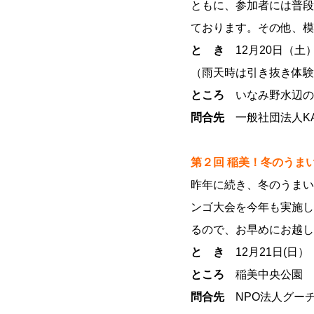
ともに、参加者には普段
ております。その他、模
と き
12月20日（土） 
（雨天時は引き抜き体験
ところ
いなみ野水辺の
問合先
一般社団法人KAN
第２回 稲美！冬のうま
昨年に続き、冬のうまい
ンゴ大会を今年も実施し
るので、お早めにお越し
と き
12月21日(日）
ところ
稲美中央公園
問合先
NPO法人グー