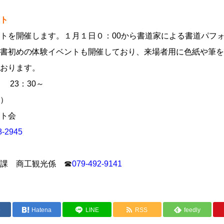
ト
トを開催します。１月１日０：00から書道家による書道パフ
書初めの体験イベントも開催しており、来場者用に色紙や筆を
おります。
 23：30～
）
ト会
8-2945
課 商工観光係 ☎
079-492-9141
e
Hatena
LINE
RSS
feedly