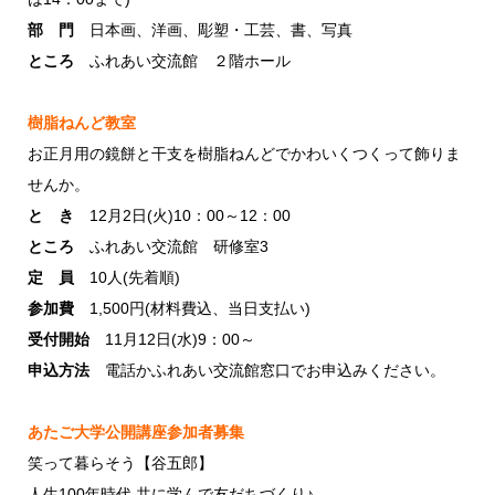
部 門
日本画、洋画、彫塑・工芸、書、写真
ところ
ふれあい交流館 ２階ホール
樹脂ねんど教室
お正月用の鏡餅と干支を樹脂ねんどでかわいくつくって飾りま
せんか。
と き
12月2日(火)10：00～12：00
ところ
ふれあい交流館 研修室3
定 員
10人(先着順)
参加費
1,500円(材料費込、当日支払い)
受付開始
11月12日(水)9：00～
申込方法
電話かふれあい交流館窓口でお申込みください。
あたご大学公開講座参加者募集
笑って暮らそう【谷五郎】
人生100年時代 共に学んで友だちづくり♪