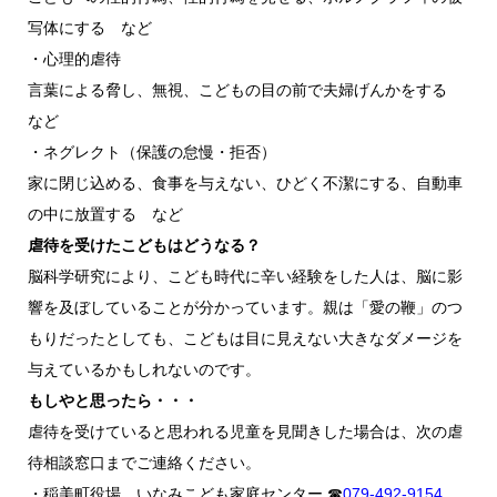
写体にする など
・心理的虐待
言葉による脅し、無視、こどもの目の前で夫婦げんかをする
など
・ネグレクト（保護の怠慢・拒否）
家に閉じ込める、食事を与えない、ひどく不潔にする、自動車
の中に放置する など
虐待を受けたこどもはどうなる？
脳科学研究により、こども時代に辛い経験をした人は、脳に影
響を及ぼしていることが分かっています。親は「愛の鞭」のつ
もりだったとしても、こどもは目に見えない大きなダメージを
与えているかもしれないのです。
もしやと思ったら・・・
虐待を受けていると思われる児童を見聞きした場合は、次の虐
待相談窓口までご連絡ください。
・稲美町役場 いなみこども家庭センター ☎
079-492-9154