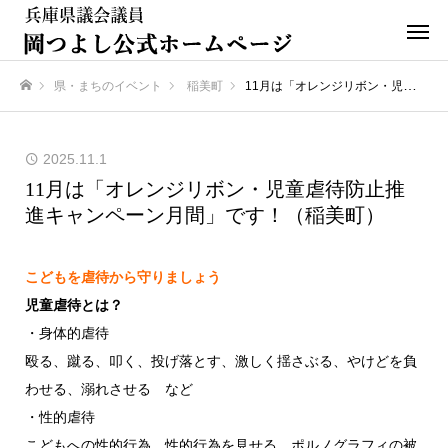
県・まちのイベント
稲美町
11月は「オレンジリボン・児童虐待防止推進キャンペーン月間」です！（稲美町）
ホーム
2025.11.1
11月は「オレンジリボン・児童虐待防止推
進キャンペーン月間」です！（稲美町）
こどもを虐待から守りましょう
児童虐待とは？
・身体的虐待
殴る、蹴る、叩く、投げ落とす、激しく揺さぶる、やけどを負
わせる、溺れさせる など
・性的虐待
こどもへの性的行為、性的行為を見せる、ポルノグラフィの被