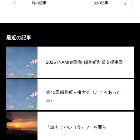
前の記事
次の記事
最近の記事
2026 INAMI創業塾 稲美町創業支援事業
第40回稲美町人権大会（こころあった
会）
「読もうかい（会）!?」を開催