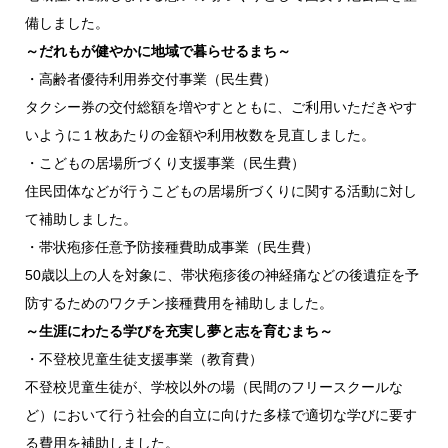
備しました。
～だれもが健やかに地域で暮らせるまち～
・高齢者優待利用券交付事業（民生費）
タクシー券の交付総額を増やすとともに、ご利用いただきやす
いように１枚あたりの金額や利用枚数を見直しました。
・こどもの居場所づくり支援事業（民生費）
住民団体などが行うこどもの居場所づくりに関する活動に対し
て補助しました。
・帯状疱疹任意予防接種費助成事業（民生費）
50歳以上の人を対象に、帯状疱疹後の神経痛などの後遺症を予
防するためのワクチン接種費用を補助しました。
～生涯にわたる学びを充実し夢と志を育むまち～
・不登校児童生徒支援事業（教育費）
不登校児童生徒が、学校以外の場（民間のフリースクールな
ど）において行う社会的自立に向けた多様で適切な学びに要す
る費用を補助しました。