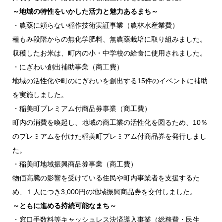
～地域の特性をいかした活力と魅力あるまち～
・農薬に頼らない稲作技術実証事業（農林水産業費）
種もみ段階からの無化学肥料、無農薬栽培に取り組みました。
収穫したお米は、町内の小・中学校の給食に使用されました。
・にぎわい創出補助事業（商工費）
地域の活性化や町のにぎわいを創出する15件のイベントに補助
を実施しました。
・稲美町プレミアム付商品券事業（商工費）
町内の消費を喚起し、地域の商工業の活性化を図るため、10％
のプレミアムを付けた稲美町プレミアム付商品券を発行しまし
た。
・稲美町地域振興商品券事業（商工費）
物価高騰の影響を受けている住民や町内事業者を支援するた
め、１人につき3,000円の地域振興商品券を交付しました。
～ともに進める持続可能なまち～
・窓口手数料等キャッシュレス決済導入事業（総務費・民生