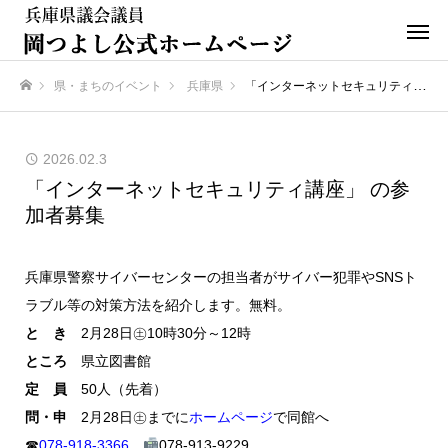
県・まちのイベント
兵庫県
「インターネットセキュリティ講座」 の参加者募集
ホーム
2026.02.3
「インターネットセキュリティ講座」 の参
加者募集
兵庫県警察サイバーセンターの担当者がサイバー犯罪やSNSト
ラブル等の対策方法を紹介します。無料。
と き
2月28日㊏10時30分～12時
ところ
県立図書館
定 員
50人（先着）
問・申
2月28日㊏までに
ホームページ
で同館へ
☎
078-918-3366
078-913-9229