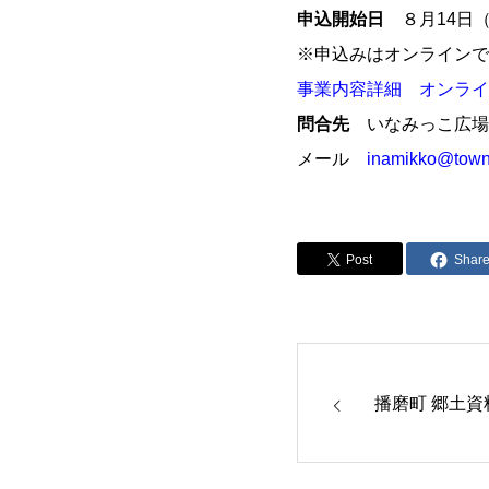
申込開始日
８月14日
※申込みはオンラインで
事業内容詳細
オンライ
問合先
いなみっこ広場
メール
inamikko@town.
Post
Shar
播磨町 郷土資