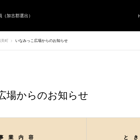
員（加古郡選出）
稲美町
いなみっこ広場からのお知らせ
広場からのお知らせ
事 業 内 容
と き