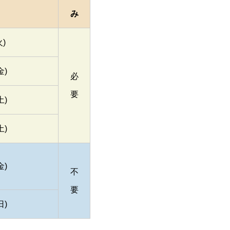
み
火)
金)
必
要
土)
土)
金)
不
要
日)