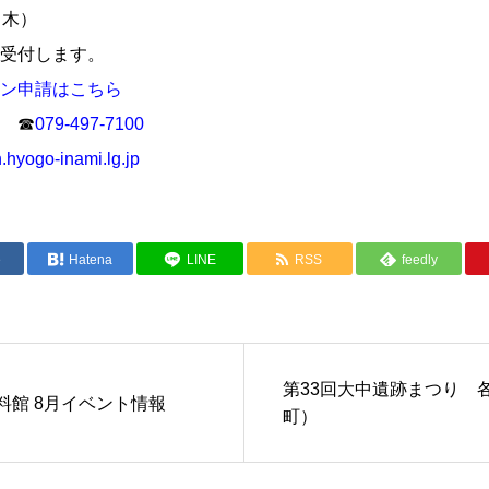
（木）
受付します。
ン申請はこちら
 ☎
079-497-7100
hyogo-inami.lg.jp
e
Hatena
LINE
RSS
feedly
第33回大中遺跡まつり 
料館 8月イベント情報
町）