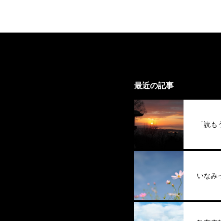
最近の記事
「読も
いなみ