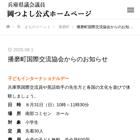
県・まちのイベント
播磨町
播磨町国際交流協会からのお知らせ
ホーム
2025.08.1
播磨町国際交流協会からのお知らせ
子どもインターナショナルデー
兵庫県国際交流員や英語助手の先生方と各国の文化を遊びで体
験しましょう。
日 時
８月31日（日）10時～11時30分
場 所
南部コミセン ホール
対 象
小学生
定 員
先着30人
費 用
会員の子ども無料、非会員500円