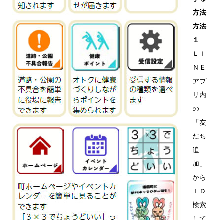
方法
方法
１
ＬＩ
ＮＥ
アプ
リ内
の
「友
だち
追
加」
から
ＩＤ
検索
して