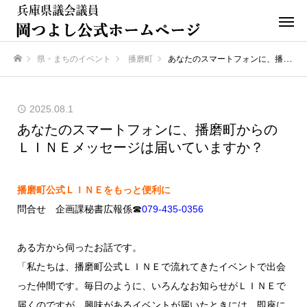
県・まちのイベント
播磨町
あなたのスマートフォンに、播磨町からのＬＩＮＥメッセージは届いていますか？
ホーム
2025.08.1
あなたのスマートフォンに、播磨町からの
ＬＩＮＥメッセージは届いていますか？
播磨町公式ＬＩＮＥをもっと便利に
問合せ 企画課秘書広報係☎
079‐435‐0356
ある方から伺ったお話です。
「私たちは、播磨町公式ＬＩＮＥで流れてきたイベントで出会
った仲間です。毎日のように、いろんなお知らせがＬＩＮＥで
届くのですが、興味があるイベントが届いたときには、即座に