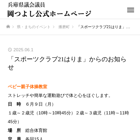
県・まちのイベント
播磨町
「スポーツクラブ21はりま」からのお知らせ
ホーム
2025.06.1
「スポーツクラブ21はりま」からのお知ら
せ
ベビー親子体操教室
ストレッチや簡単な運動遊びで体と心をほぐします。
日 時
６月９日（月）
１歳～２歳児（10時～10時45分）２歳～３歳児（11時～11時
45分）
場 所
総合体育館
定 員
各回15人