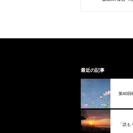
最近の記事
第40
「読も