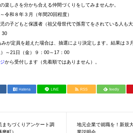
の楽しさを分かち合える仲間づくりをしてみませんか。
～令和８年３月（年間20回程度）
児の子どもと保護者（祖父母世代で孫育てをされている人も大
30
みが定員を超えた場合は、抽選により決定します。結果は３月
～21日（金）９：00～17：00
ジ
から受付します（先着順ではありません）。
e
Hatena
LINE
RSS
feedly
民まちづくりアンケート調
地元企業で就職を！新規
播磨町）
業説明会