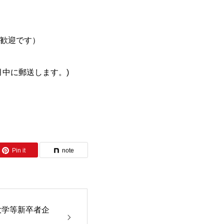
歓迎です）
中に郵送します。)
Pin it
note
大学等新卒者企