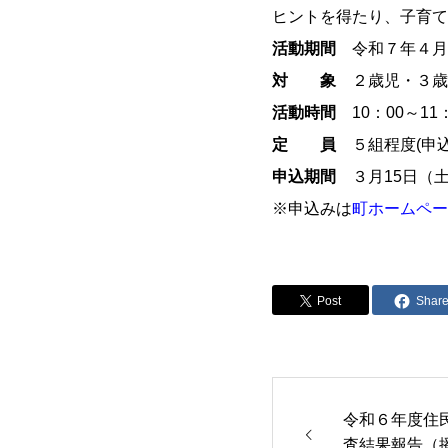
ヒントを得たり、子育て
活動期間
令和７年４月
対 象
２歳児・３歳
活動時間
10：00～11：
定 員
５組程度(申込
申込期間
３月15日（土）
※申込みは
町ホームペー
Post
Shar
令和６年度住
査結果報告（