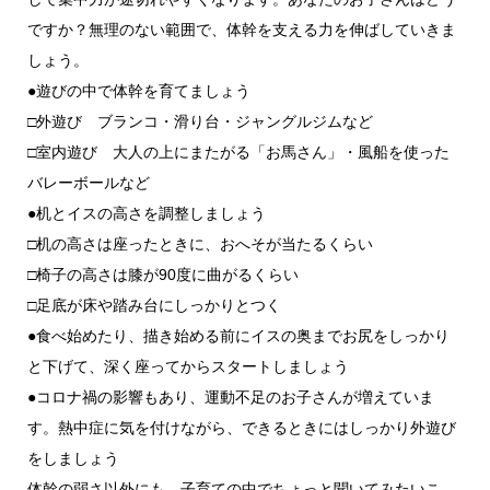
ですか？無理のない範囲で、体幹を支える力を伸ばしていきま
しょう。
●遊びの中で体幹を育てましょう
□外遊び ブランコ・滑り台・ジャングルジムなど
□室内遊び 大人の上にまたがる「お馬さん」・風船を使った
バレーボールなど
●机とイスの高さを調整しましょう
□机の高さは座ったときに、おへそが当たるくらい
□椅子の高さは膝が90度に曲がるくらい
□足底が床や踏み台にしっかりとつく
●食べ始めたり、描き始める前にイスの奥までお尻をしっかり
と下げて、深く座ってからスタートしましょう
●コロナ禍の影響もあり、運動不足のお子さんが増えていま
す。熱中症に気を付けながら、できるときにはしっかり外遊び
をしましょう
体幹の弱さ以外にも、子育ての中でちょっと聞いてみたいこ