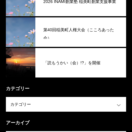
2026 INAMI創業塾 稲美町創業支援事業
第40回稲美町人権大会（こころあった
会）
「読もうかい（会）!?」を開催
カテゴリー
OPEN
アーカイブ