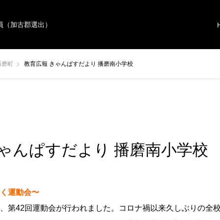
員（加古郡選出）
播磨町
教育広報 きゃんぱすだより 播磨南小学校
きゃんぱすだより 播磨南小学校
く運動会〜
、第42回運動会が行われました。コロナ禍以来久しぶりの全