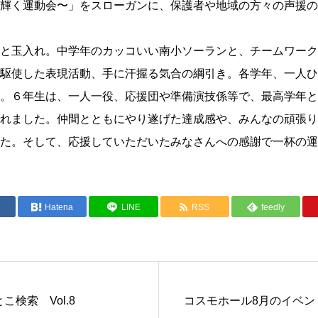
輝く運動会〜」をスローガンに、保護者や地域の方々の声援の
と玉入れ。中学年のカッコいい南小ソーランと、チームワーク
駆使した表現活動、手に汗握る気合の綱引き。各学年、一人ひ
。６年生は、一人一役、応援団や準備演技係等で、最高学年と
れました。仲間とともにやり遂げた達成感や、みんなの頑張り
た。そして、応援していただいたみなさんへの感謝で一杯の運
e
Hatena
LINE
RSS
feedly
とこ検索 Vol.8
コスモホール8月のイベン