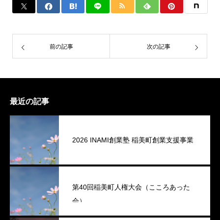
前の記事
次の記事
最近の記事
2026 INAMI創業塾 稲美町創業支援事業
第40回稲美町人権大会（こころあった
会）