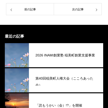
前の記事
次の記事
最近の記事
2026 INAMI創業塾 稲美町創業支援事業
第40回稲美町人権大会（こころあった
会）
「読もうかい（会）!?」を開催