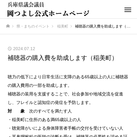
県・まちのイベント
稲美町
補聴器の購入費を助成します（稲美町）
ホーム
2024.07.12
補聴器の購入費を助成します（稲美町）
聴力の低下により日常生活に支障のある65歳以上の人に補聴器
の購入費用の一部を助成します。
補聴器の装用を支援することで、社会参加や地域交流を促進
し、フレイルと認知症の発症を予防します。
対 象
次のすべてを満たす人
・稲美町に住所のある満65歳以上の人
・聴覚障がいによる身体障害者手帳の交付を受けていない人
・耳鼻咽喉科の医師の診断を受け、補聴器の必要性を認める証