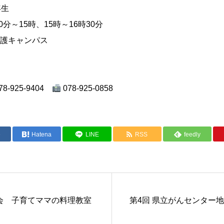
年生
0分～15時、15時～16時30分
護キャンパス
-925-9404
078-925-0858
e
Hatena
LINE
RSS
feedly
会 子育てママの料理教室
第4回 県立がんセンター