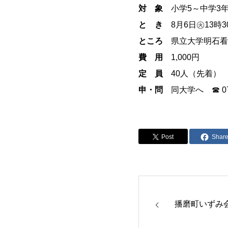
対 象
小学5～中学3
と き
8月6日㊋13時3
ところ
県立大学明石看
費 用
1,000円
定 員
40人（先着）
申・問
同大学へ ☎ 078
Post
Shar
播磨町いずみ