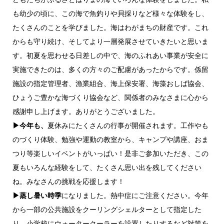
も幼少の頃に、この海で魚釣りや貝採りなど様々な体験をし、
たくさんのことを学びました。海はわがまちの財産です。これ
からも守り続け、そしてより一層発展させていきたいと思いま
す。初夏を思わせる日差しの中で、海のふれあい事業が安全に
実施できたのは、多くの方々のご配慮があったからです。係留
施設の指定管理者、漁業組合、海上保安署、海藻おしば協会、
ひょうご豊かな海づくり協会など、関係者のみなさまに心から
感謝申し上げます。ありがとうございました。
▶今年も、
夏休みにたくさんの行事が開催されます。工作やも
のづくり体験、勉強や運動の教室から、キャンプや講座、おま
つり等楽しいイベントがいっぱい！是非ご参加いただき、この
夏もいろんな経験をして、たくさん思い出を残してください
ね。みなさんの挑戦を応援します！
▶蒸し暑い時季
になりました。熱中症にご注意ください。今年
から一部の公共施設をクーリングシェルターとして指定した
り、小学校にウォータークーラーを設置したりするなど対策を