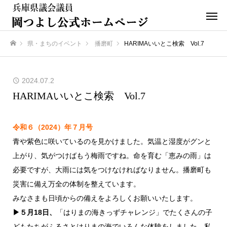
県・まちのイベント
播磨町
HARIMAいいとこ検索 Vol.7
ホーム
2024.07.2
HARIMAいいとこ検索 Vol.7
令和６（2024）年７月号
青や紫色に咲いているのを見かけました。気温と湿度がグンと
上がり、気がつけばもう梅雨ですね。命を育む「恵みの雨」は
必要ですが、大雨には気をつけなければなりません。播磨町も
災害に備え万全の体制を整えています。
みなさまも日頃からの備えをよろしくお願いいたします。
▶５月18日、
「はりまの海きっずチャレンジ」でたくさんの子
どもたちがふるさとはりまの海でいろんな体験をしました。私