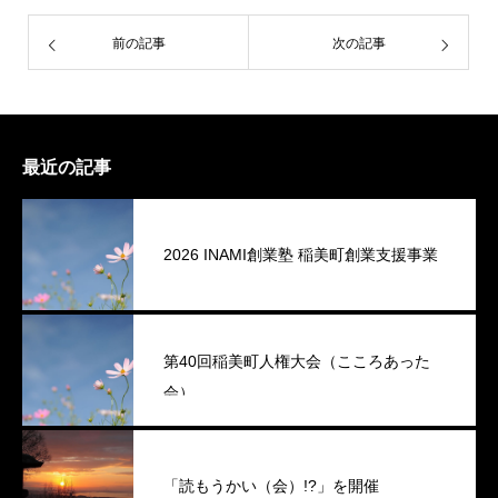
前の記事
次の記事
最近の記事
2026 INAMI創業塾 稲美町創業支援事業
第40回稲美町人権大会（こころあった
会）
「読もうかい（会）!?」を開催