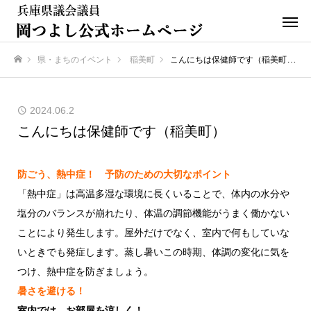
県・まちのイベント
稲美町
こんにちは保健師です（稲美町）
ホーム
2024.06.2
こんにちは保健師です（稲美町）
防ごう、熱中症！ 予防のための大切なポイント
「熱中症」は高温多湿な環境に長くいることで、体内の水分や
塩分のバランスが崩れたり、体温の調節機能がうまく働かない
ことにより発生します。屋外だけでなく、室内で何もしていな
いときでも発症します。蒸し暑いこの時期、体調の変化に気を
つけ、熱中症を防ぎましょう。
暑さを避ける！
室内では お部屋を涼しく！