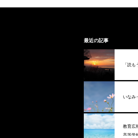
最近の記事
「読も
いなみ
教育広
高等学