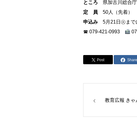
ところ
県加古川総合庁
定 員
50人（先着）
申込み
5月21日㊋まで
☎ 079-421-0993
07
Post
Shar
教育広報 き