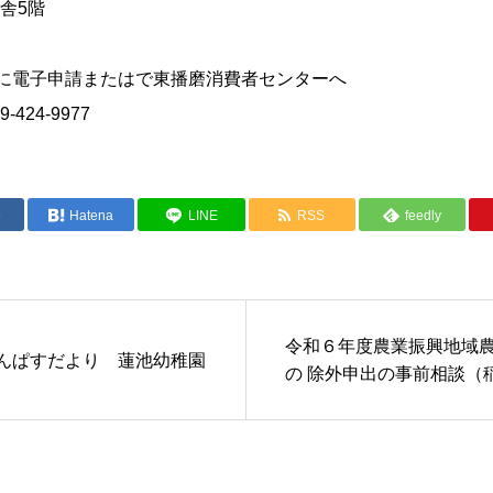
舎5階
に電子申請またはで東播磨消費者センターへ
9-424-9977
e
Hatena
LINE
RSS
feedly
令和６年度農業振興地域
ゃんぱすだより 蓮池幼稚園
の 除外申出の事前相談（