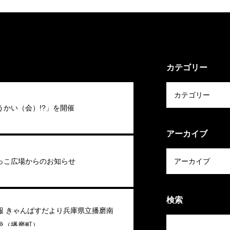
カテゴリー
うかい（会）!?」を開催
アーカイブ
っこ広場からのお知らせ
検索
報 きゃんぱすだより兵庫県立播磨南
校（播磨町）