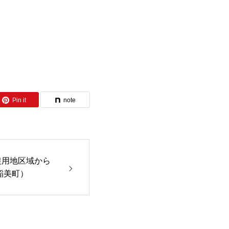
Pin it
note
農用地区域から
稲美町）