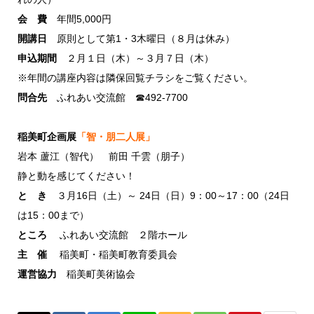
会 費
年間5,000円
開講日
原則として第1・3木曜日（８月は休み）
申込期間
２月１日（木）～３月７日（木）
※年間の講座内容は隣保回覧チラシをご覧ください。
問合先
ふれあい交流館 ☎492-7700
稲美町企画展
「智・朋二人展」
岩本 蘆江（智代） 前田 千雲（朋子）
静と動を感じてください！
と き
３月16日（土）～ 24日（日）9：00～17：00（24日
は15：00まで）
ところ
ふれあい交流館 ２階ホール
主 催
稲美町・稲美町教育委員会
運営協力
稲美町美術協会