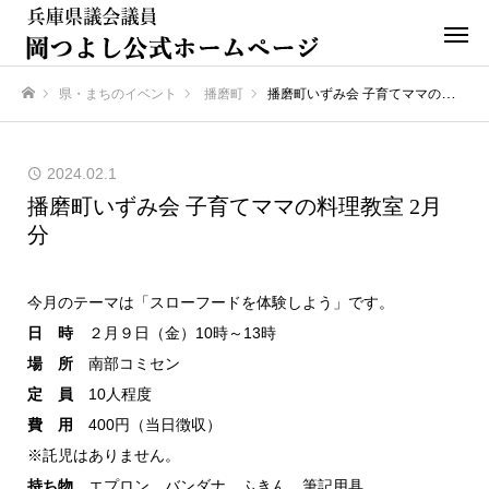
県・まちのイベント
播磨町
播磨町いずみ会 子育てママの料理教室 2月分
ホーム
2024.02.1
播磨町いずみ会 子育てママの料理教室 2月
分
今月のテーマは「スローフードを体験しよう」です。
日 時
２月９日（金）10時～13時
場 所
南部コミセン
定 員
10人程度
費 用
400円（当日徴収）
※託児はありません。
持ち物
エプロン、バンダナ、ふきん、筆記用具