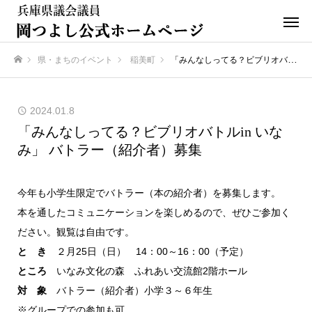
県・まちのイベント
稲美町
「みんなしってる？ビブリオバトルin いなみ」 バトラー（紹介者）募集
ホーム
2024.01.8
「みんなしってる？ビブリオバトルin いな
み」 バトラー（紹介者）募集
今年も小学生限定でバトラー（本の紹介者）を募集します。
本を通したコミュニケーションを楽しめるので、ぜひご参加く
ださい。観覧は自由です。
と き
２月25日（日） 14：00～16：00（予定）
ところ
いなみ文化の森 ふれあい交流館2階ホール
対 象
バトラー（紹介者）小学３～６年生
※グループでの参加も可