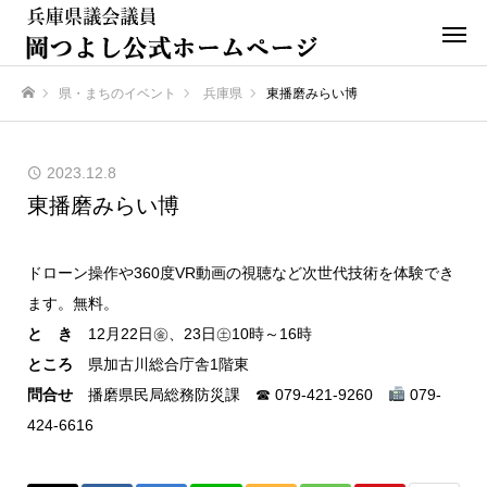
県・まちのイベント
兵庫県
東播磨みらい博
ホーム
2023.12.8
東播磨みらい博
ドローン操作や360度VR動画の視聴など次世代技術を体験でき
ます。無料。
と き
12月22日㊎、23日㊏10時～16時
ところ
県加古川総合庁舎1階東
問合せ
播磨県民局総務防災課 ☎ 079-421-9260
079-
424-6616