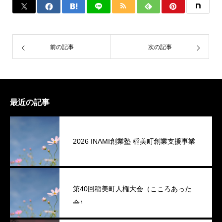
前の記事
次の記事
最近の記事
2026 INAMI創業塾 稲美町創業支援事業
第40回稲美町人権大会（こころあった
会）