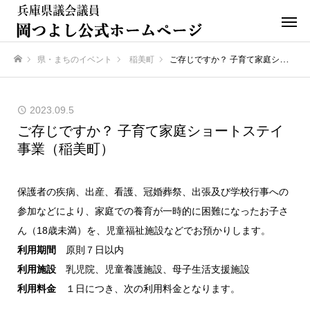
県・まちのイベント
稲美町
ご存じですか？ 子育て家庭ショートステイ事業（稲美町）
ホーム
2023.09.5
ご存じですか？ 子育て家庭ショートステイ
事業（稲美町）
保護者の疾病、出産、看護、冠婚葬祭、出張及び学校行事への
参加などにより、家庭での養育が一時的に困難になったお子さ
ん（18歳未満）を、児童福祉施設などでお預かりします。
利用期間
原則７日以内
利用施設
乳児院、児童養護施設、母子生活支援施設
利用料金
１日につき、次の利用料金となります。