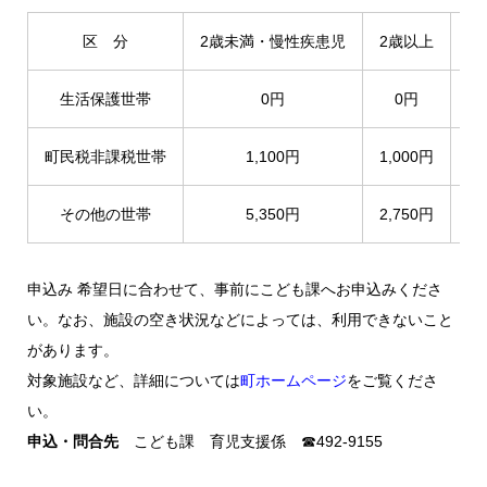
区 分
2歳未満・慢性疾患児
2歳以上
緊
生活保護世帯
0円
0円
町民税非課税世帯
1,100円
1,000円
その他の世帯
5,350円
2,750円
申込み 希望日に合わせて、事前にこども課へお申込みくださ
い。なお、施設の空き状況などによっては、利用できないこと
があります。
対象施設など、詳細については
町ホームページ
をご覧くださ
い。
申込・問合先
こども課 育児支援係 ☎492-9155