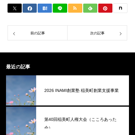
前の記事
次の記事
最近の記事
2026 INAMI創業塾 稲美町創業支援事業
第40回稲美町人権大会（こころあった
会）