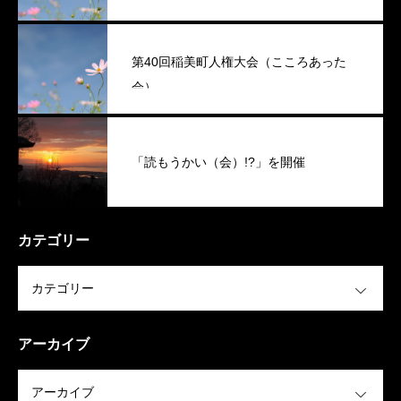
第40回稲美町人権大会（こころあった
会）
「読もうかい（会）!?」を開催
カテゴリー
OPEN
アーカイブ
OPEN