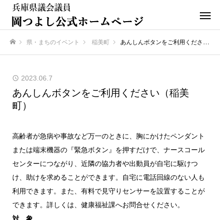
県・まちのイベント
稲美町
あんしんボタンをご利用ください（稲美町）
ホーム
2023.06.7
あんしんボタンをご利用ください（稲美
町）
高齢者が急病や事故など万一のときに、胸にかけたペンダント
または端末機器の『緊急ボタン』を押すだけで、ナースコール
センターにつながり、近隣の協力者や出動員が自宅に駆けつ
け、助けを求めることができます。自宅に電話回線のない人も
利用できます。また、有料で見守りセンサーを設置することが
できます。詳しくは、健康福祉課へお問合せください。
対 象