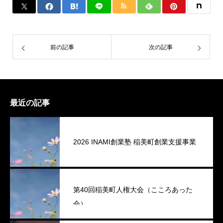
前の記事
次の記事
最近の記事
2026 INAMI創業塾 稲美町創業支援事業
第40回稲美町人権大会（こころあった
会）