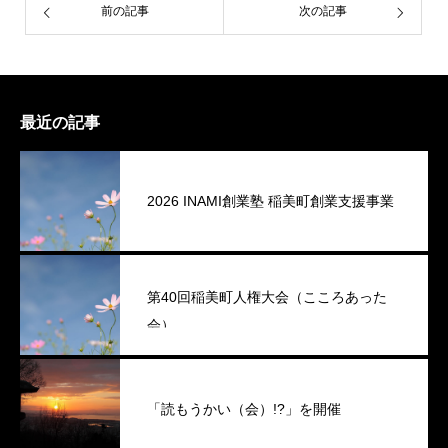
前の記事
次の記事
最近の記事
2026 INAMI創業塾 稲美町創業支援事業
第40回稲美町人権大会（こころあった
会）
「読もうかい（会）!?」を開催