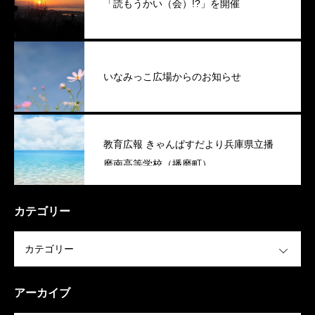
「読もうかい（会）!?」を開催
いなみっこ広場からのお知らせ
教育広報 きゃんぱすだより兵庫県立播
磨南高等学校（播磨町）
カテゴリー
OPEN
アーカイブ