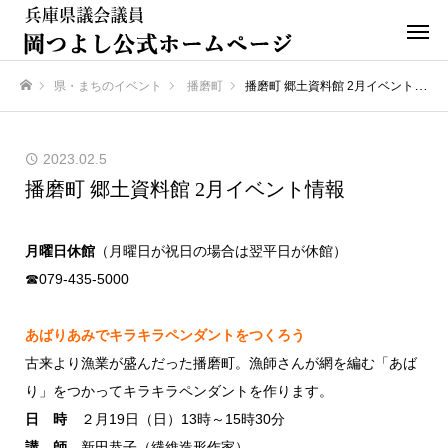
県・まちのイベント
播磨町
播磨町 郷土資料館 2月イベント情報
ホーム
2023.02.5
播磨町 郷土資料館 2月イベント情報
月曜日休館
（月曜日が祝日の場合は翌平日が休館）
☎079-435-5000
あばりあみでキラキラペンダントをつくろう
古来より漁業が盛んだった播磨町。漁師さんが網を編む「あば
り」をつかってキラキラペンダントを作ります。
日 時
２月19日（日）13時～15時30分
講 師
新田恭子（繊維造形作家）