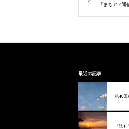
「まちアド通
最近の記事
第40
「読も