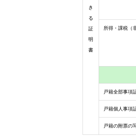
き
る
所得・課税（
証
明
書
戸籍全部事項
戸籍個人事項
戸籍の附票の