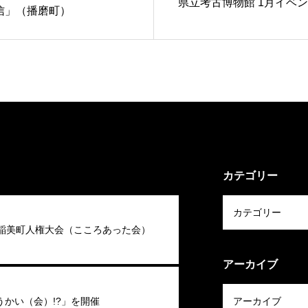
県立考古博物館 1月イベ
信」（播磨町）
カテゴリー
回稲美町人権大会（こころあった会）
アーカイブ
うかい（会）!?」を開催