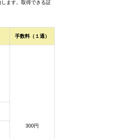
始します。取得できる証
手数料（１通）
300円