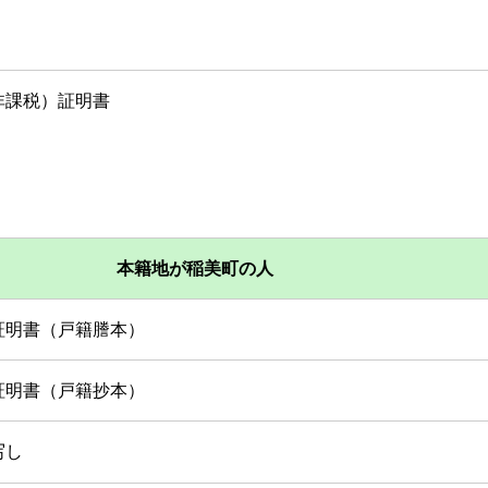
非課税）証明書
本籍地が稲美町の人
証明書（戸籍謄本）
証明書（戸籍抄本）
写し