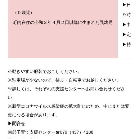
▶日時 
（０歳児）
９時20分
町内在住の令和３年４月２日以降に生まれた乳幼児
▶申込
▶定員 
▶持ち
※動きやすい服装でおこしください。
※駐車場が少ないので、徒歩・自転車でお越しください。
※詳しくは、それぞれの支援センターへお問い合わせくださ
い。
※新型コロナウイルス感染症の拡大防止のため、中止または変
更になる場合があります。
▶問合せ
南部子育て支援センター☎︎079（437）4188