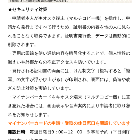
★セキュリティ対策
・申請者本人がキオスク端末（マルチコピー機）を操作し、申
請から発行まですべて行うため、証明書の内容を他の人に見ら
れることなく取得できます。証明書発行後、データは自動的に
削除されます。
・専用の回線を使い通信内容を暗号化することで、個人情報の
漏えいや外部からの不正アクセスを防いでいます。
・発行される証明書の両面には、けん制文字（複写すると「複
写」の文字が浮かび上がる）が印刷され、裏面には、偽造や改
ざん防止対策を実施しています。
・マイナンバーカードをキオスク端末（マルチコピー機）に置
き忘れた場合には、画面表示や音声案内により申請者に取り忘
れをお知らせします。
マイナンバーカードの申請・受取の休日窓口を開設しています
開設日時
毎週日曜日9：00～12：00 ※事前予約（平日開庁