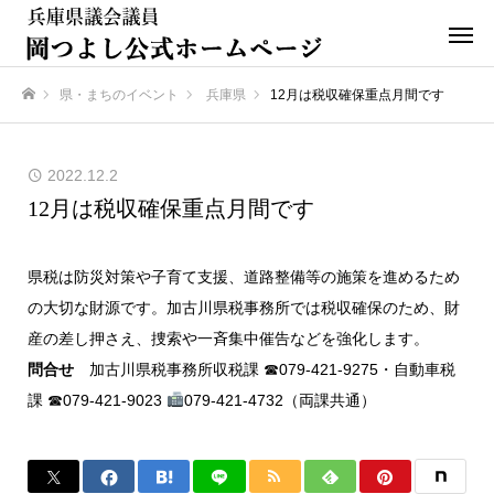
県・まちのイベント
兵庫県
12月は税収確保重点月間です
ホーム
2022.12.2
12月は税収確保重点月間です
県税は防災対策や子育て支援、道路整備等の施策を進めるため
の大切な財源です。加古川県税事務所では税収確保のため、財
産の差し押さえ、捜索や一斉集中催告などを強化します。
問合せ
加古川県税事務所収税課 ☎079-421-9275・自動車税
課 ☎079-421-9023
079-421-4732（両課共通）