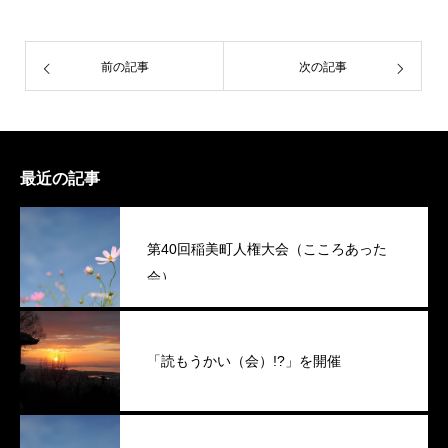
前の記事
次の記事
最近の記事
第40回稲美町人権大会（こころあった
会）
「読もうかい（会）!?」を開催