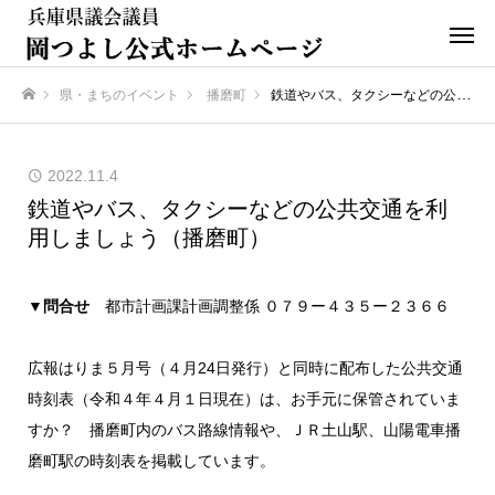
県・まちのイベント
播磨町
鉄道やバス、タクシーなどの公共交通を利用しましょう（播磨町）
ホーム
2022.11.4
鉄道やバス、タクシーなどの公共交通を利
用しましょう（播磨町）
▼問合せ
都市計画課計画調整係 ０７９ー４３５ー２３６６
広報はりま５月号（４月24日発行）と同時に配布した公共交通
時刻表（令和４年４月１日現在）は、お手元に保管されていま
すか？ 播磨町内のバス路線情報や、ＪＲ土山駅、山陽電車播
磨町駅の時刻表を掲載しています。