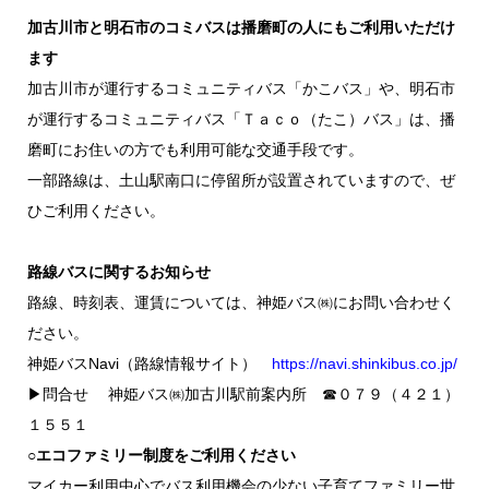
加古川市と明石市のコミバスは播磨町の人にもご利用いただけ
ます
加古川市が運行するコミュニティバス「かこバス」や、明石市
が運行するコミュニティバス「Ｔａｃｏ（たこ）バス」は、播
磨町にお住いの方でも利用可能な交通手段です。
一部路線は、土山駅南口に停留所が設置されていますので、ぜ
ひご利用ください。
路線バスに関するお知らせ
路線、時刻表、運賃については、神姫バス㈱にお問い合わせく
ださい。
神姫バスNavi（路線情報サイト）
https://navi.shinkibus.co.jp/
▶問合せ 神姫バス㈱加古川駅前案内所 ☎０７９（４２１）
１５５１
○エコファミリー制度をご利用ください
マイカー利用中心でバス利用機会の少ない子育てファミリー世