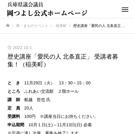
県・まちのイベント
稲美町
歴史講座「愛民の人 北条直正」 受講者募集！（稲美町）
ホーム
2022.10.1
歴史講座「愛民の人 北条直正」 受講者募
集！（稲美町）
と き
11月29日（火） 13：30～15：00
ところ
ふれあい交流館 ２階ホール
講 師
船越 哲也 氏
定 員
20人
受講料
100円 ※講座当日にお持ちください。
申込期間
10月１日(土)～11月13日(日) 必着
※定員に達し次第、募集を終了します。