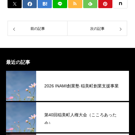
前の記事
次の記事
最近の記事
2026 INAMI創業塾 稲美町創業支援事業
第40回稲美町人権大会（こころあった
会）