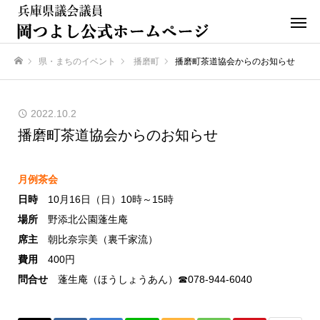
県・まちのイベント
播磨町
播磨町茶道協会からのお知らせ
ホーム
2022.10.2
播磨町茶道協会からのお知らせ
月例茶会
日時
10月16日（日）10時～15時
場所
野添北公園蓬生庵
席主
朝比奈宗美（裏千家流）
費用
400円
問合せ
蓬生庵（ほうしょうあん）☎078-944-6040