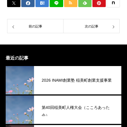
前の記事
次の記事
最近の記事
2026 INAMI創業塾 稲美町創業支援事業
第40回稲美町人権大会（こころあった
会）