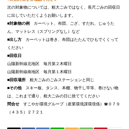
次の対象物については、粗大ごみではなく、長尺ごみの回収日
に出していただくようお願いします。
■対象物の例
カーペット、布団、ござ、すだれ、じゅうた
ん、マットレス（スプリングなし）など
■出し方
カーペットは巻き、布団はたたんでひもでくくって
ください
■回収日
山陽新幹線北地区 毎月第２木曜日
山陽新幹線南地区 毎月第１木曜日
■回収場所
粗大ごみのごみステーションと同じ
■その他
スキー板、タンス、本棚、物干し竿等、巻けない物
は、これまで通り、粗大ごみの日に捨ててください
問合せ
すこやか環境グループ（産業環境課環境係）☎０７９
（４３５）２７２１