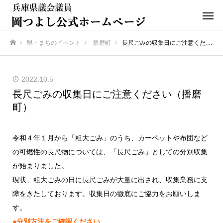
県・まちのイベント
播磨町
長尺ごみの収集日にご注意ください（播磨町）
ホーム
2022.10.5
長尺ごみの収集日にご注意ください（播磨
町）
令和４年１月から「粗大ごみ」のうち、カーペットや布団など
の可燃性の長尺物については、「長尺ごみ」としての分別収集
が始まりました。
現状、粗大ごみの日に長尺ごみが大量に出され、収集業務に支
障をきたしております。収集日の徹底にご協力をお願いしま
す。
●分別方法をご確認ください