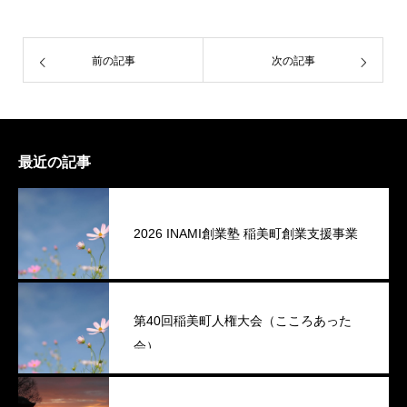
前の記事
次の記事
最近の記事
2026 INAMI創業塾 稲美町創業支援事業
第40回稲美町人権大会（こころあった
会）