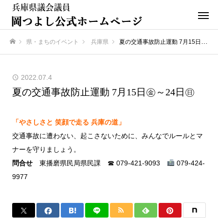
県・まちのイベント
兵庫県
夏の交通事故防止運動 7月15日㊎～24日㊐
ホーム
2022.07.4
夏の交通事故防止運動 7月15日㊎～24日㊐
「やさしさと 笑顔で走る 兵庫の道」
交通事故に遭わない、起こさないために、みんなでルールとマ
ナーを守りましょう。
問合せ
東播磨県民局県民課 ☎ 079-421-9093
079-424-
9977