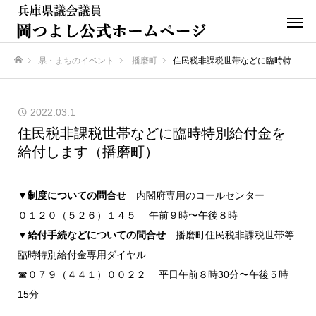
県・まちのイベント
播磨町
住民税非課税世帯などに臨時特別給付金を給付します（播磨町）
ホーム
2022.03.1
住民税非課税世帯などに臨時特別給付金を
給付します（播磨町）
▼制度についての問合せ
内閣府専用のコールセンター
０１２０（５２６）１４５ 午前９時〜午後８時
▼給付手続などについての問合せ
播磨町住民税非課税世帯等
臨時特別給付金専用ダイヤル
☎０７９（４４１）００２２ 平日午前８時30分〜午後５時
15分