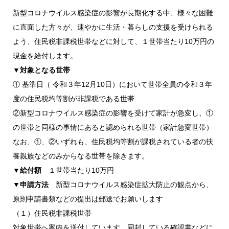
新型コロナウイルス感染症の影響が長期化する中、様々な困難
に直面した方々が、速やかに生活・暮らしの支援を受けられる
よう、住民税非課税世帯などに対して、１世帯当たり10万円の
現金を給付します。
▼対象となる世帯
① 基準日（ 令和３年12月10日）において世帯全員の令和３年
度の住民税均等割が非課税である世帯
②新型コロナウイルス感染症の影響を受けて家計が急変し、①
の世帯と同様の事情にあると認められる世帯（家計急変世帯）
なお、①、②いずれも、住民税均等割が課税されている者の扶
養親族などのみからなる世帯を除きます。
▼給付額
１世帯当たり10万円
▼申請方法
新型コロナウイルス感染症拡大防止の観点から、
原則申請書類などの提出は郵送でお願いします
（１）住民税非課税世帯
対象世帯へ案内を送付しています。同封している確認書などに