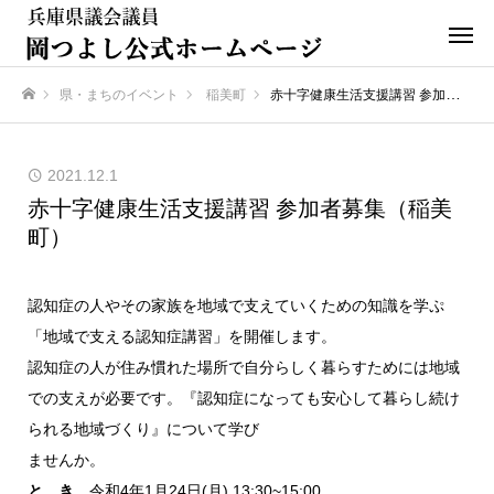
県・まちのイベント
稲美町
赤十字健康生活支援講習 参加者募集（稲美町）
ホーム
2021.12.1
赤十字健康生活支援講習 参加者募集（稲美
町）
認知症の人やその家族を地域で支えていくための知識を学ぷ
「地域で支える認知症講習」を開催します。
認知症の人が住み慣れた場所で自分らしく暮らすためには地域
での支えが必要です。『認知症になっても安心して暮らし続け
られる地域づくり』について学び
ませんか。
と き
令和4年1月24日(月) 13:30~15:00