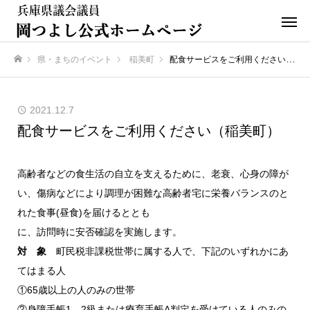
県・まちのイベント
稲美町
配食サービスをご利用ください（稲美町）
ホーム
2021.12.7
配食サービスをご利用ください（稲美町）
高齢者などの食生活の自立を支えるために、老衰、心身の障が
い、傷病などにより調理が困難な高齢者宅に栄養バランスのと
れた食事(昼食)を届けるととも
に、訪問時に安否確認を実施します。
対 象
町民税非課税世帯に属する人で、下記のいずれかにあ
てはまる人
①65歳以上の人のみの世帯
②身障手帳1、2級または療育手帳A判定を受けている人のみの