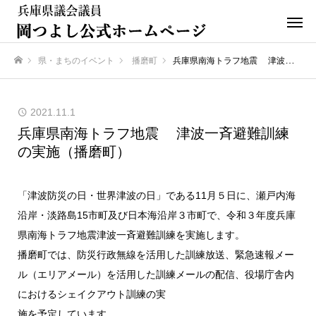
県・まちのイベント
播磨町
兵庫県南海トラフ地震 津波一斉避難訓練の実施（播磨町）
ホーム
2021.11.1
兵庫県南海トラフ地震 津波一斉避難訓練
の実施（播磨町）
「津波防災の日・世界津波の日」である11月５日に、瀬戸内海
沿岸・淡路島15市町及び日本海沿岸３市町で、令和３年度兵庫
県南海トラフ地震津波一斉避難訓練を実施します。
播磨町では、防災行政無線を活用した訓練放送、緊急速報メー
ル（エリアメール）を活用した訓練メールの配信、役場庁舎内
におけるシェイクアウト訓練の実
施を予定しています。