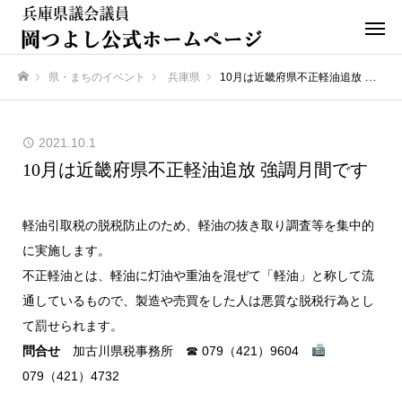
県・まちのイベント
兵庫県
10月は近畿府県不正軽油追放 強調月間です
ホーム
2021.10.1
10月は近畿府県不正軽油追放 強調月間です
軽油引取税の脱税防止のため、軽油の抜き取り調査等を集中的
に実施します。
不正軽油とは、軽油に灯油や重油を混ぜて「軽油」と称して流
通しているもので、製造や売買をした人は悪質な脱税行為とし
て罰せられます。
問合せ
加古川県税事務所 ☎ 079（421）9604
079（421）4732