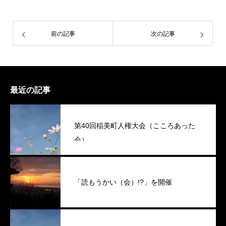
前の記事
次の記事
最近の記事
第40回稲美町人権大会（こころあった
会）
「読もうかい（会）!?」を開催