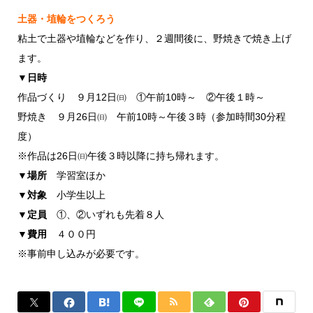
土器・埴輪をつくろう
粘土で土器や埴輪などを作り、２週間後に、野焼きで焼き上げ
ます。
▼日時
作品づくり ９月12日㈰ ①午前10時～ ②午後１時～
野焼き ９月26日㈰ 午前10時～午後３時（参加時間30分程
度）
※作品は26日㈰午後３時以降に持ち帰れます。
▼場所
学習室ほか
▼対象
小学生以上
▼定員
①、②いずれも先着８人
▼費用
４００円
※事前申し込みが必要です。