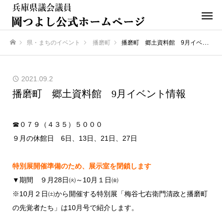
県・まちのイベント
播磨町
播磨町 郷土資料館 9月イベント情報
ホーム
2021.09.2
播磨町 郷土資料館 9月イベント情報
☎０７９（４３５）５０００
９月の休館日 6日、13日、21日、27日
特別展開催準備のため、展示室を閉鎖します
▼期間 ９月28日㈫～10月１日㈮
※10月２日㈯から開催する特別展「梅谷七右衛門清政と播磨町
の先覚者たち」は10月号で紹介します。