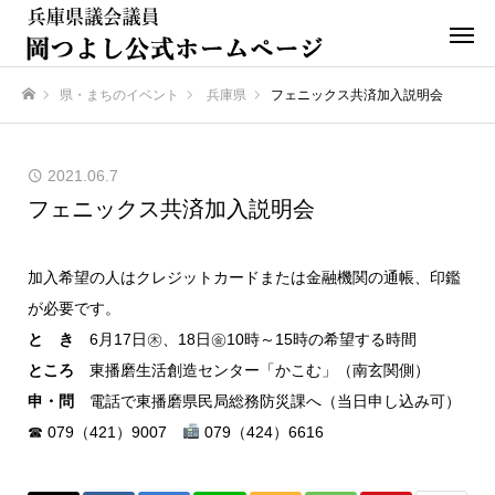
県・まちのイベント
兵庫県
フェニックス共済加入説明会
ホーム
2021.06.7
フェニックス共済加入説明会
加入希望の人はクレジットカードまたは金融機関の通帳、印鑑
が必要です。
と き
6月17日㊍、18日㊎10時～15時の希望する時間
ところ
東播磨生活創造センター「かこむ」（南玄関側）
申・問
電話で東播磨県民局総務防災課へ（当日申し込み可）
☎ 079（421）9007
079（424）6616