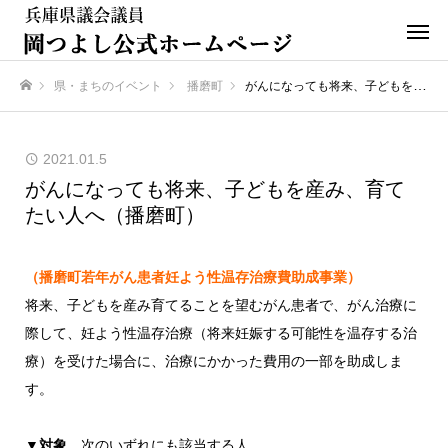
県・まちのイベント
播磨町
がんになっても将来、子どもを産み、育てたい人へ（播磨町）
ホーム
2021.01.5
がんになっても将来、子どもを産み、育て
たい人へ（播磨町）
（播磨町若年がん患者妊よう性温存治療費助成事業）
将来、子どもを産み育てることを望むがん患者で、がん治療に
際して、妊よう性温存治療（将来妊娠する可能性を温存する治
療）を受けた場合に、治療にかかった費用の一部を助成しま
す。
▼対象
次のいずれにも該当する人