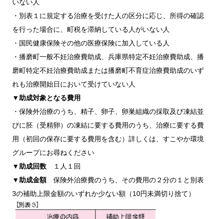
いない人
・別表１に規定する治療を受けた人の区分に応じ、所得の確認
を行った場合に、町税を滞納している人がいない人
・国民健康保険その他の医療保険に加入している人
・播磨町一般不妊治療費助成、兵庫県特定不妊治療費助成、播
磨町特定不妊治療費助成または播磨町不育症治療費助成のいず
れも治療開始日において受けていない人
▼助成対象となる費用
・保険外治療のうち、精子、卵子、卵巣組織の採取及び凍結並
びに胚（受精卵）の凍結に要する費用のうち、治療に要する費
用（初回の保存に要する費用を含む）詳しくは、すこやか環境
グループにお尋ねください
▼助成回数
１人１回
▼助成金額
保険外治療費のうち、その費用の２分の１と別表
3の補助上限金額のいずれか少ない額（10円未満切り捨て）