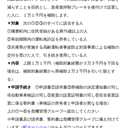
減らすことを目的とし、急発進抑制ブレーキを後付けで設置し
た人に、１万１千円を補助します。
▼対象
次の①②③のすべてに該当する人
①播磨町内に住民登録がある満75歳以上の人
②有効期限内の運転免許証を所有している人
③兵庫県が実施する高齢運転者事故防止対策事業による補助の
交付を受けた人で、引き続き使用している人
▼内容
上限１万１千円（補助対象経費が３万３千円を下回る
場合は、補助対象経費から県補助２万２千円を引いた額とす
る）
▼申請手続き
①申請書②請求書③県補助の決定通知書の写し
④自動車車検証の写し⑤装置の設置証明書の写し⑥安全装置設
置に係る誓約書（車検証の所有者と申請者が異なる場合）
上の①〜⑥を危機管理グループへ提出してください
※申請書及び請求書、誓約書は危機管理グループに備え付けて
います（
町ホームページ
からもダウンロードできます。