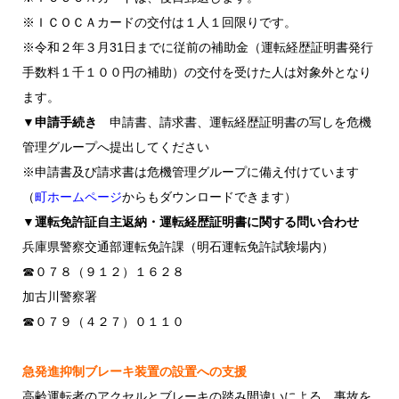
※ＩＣＯＣＡカードの交付は１人１回限りです。
※令和２年３月31日までに従前の補助金（運転経歴証明書発行
手数料１千１００円の補助）の交付を受けた人は対象外となり
ます。
▼申請手続き
申請書、請求書、運転経歴証明書の写しを危機
管理グループへ提出してください
※申請書及び請求書は危機管理グループに備え付けています
（
町ホームページ
からもダウンロードできます）
▼運転免許証自主返納・運転経歴証明書に関する問い合わせ
兵庫県警察交通部運転免許課（明石運転免許試験場内）
☎０７８（９１２）１６２８
加古川警察署
☎０７９（４２７）０１１０
急発進抑制ブレーキ装置の設置への支援
高齢運転者のアクセルとブレーキの踏み間違いによる、事故を