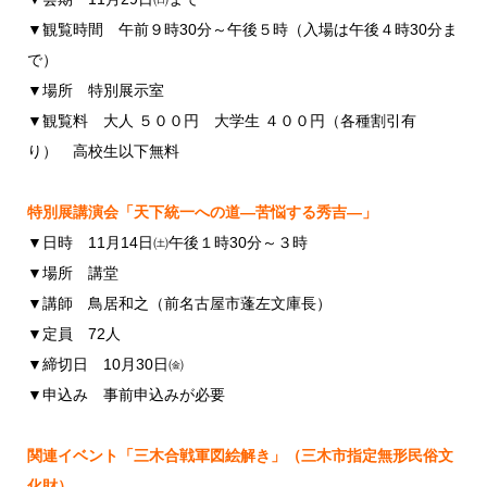
▼観覧時間 午前９時30分～午後５時（入場は午後４時30分ま
で）
▼場所 特別展示室
▼観覧料 大人 ５００円 大学生 ４００円（各種割引有
り） 高校生以下無料
特別展講演会「天下統一への道―苦悩する秀吉―」
▼日時 11月14日㈯午後１時30分～３時
▼場所 講堂
▼講師 鳥居和之（前名古屋市蓬左文庫長）
▼定員 72人
▼締切日 10月30日㈮
▼申込み 事前申込みが必要
関連イベント「三木合戦軍図絵解き」（三木市指定無形民俗文
化財）