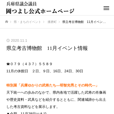
県・まちのイベント
播磨町
県立考古博物館 11月イベント情報
ホーム
2020.11.1
県立考古博物館 11月イベント情報
☎０７９（４３７）５５８９
11月の休館日 ２日、９日、16日、24日、30日
特別展「兵庫ゆかりの武将たち―明智光秀とその時代―」
天下統一への歩みのなかで、県内各地で活躍した武将の肖像画
や歴史資料・武具などを紹介するとともに、関連城跡から出土
した考古資料などを展示します。
▼会期 11月29日㈰まで