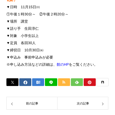
▼日時 11月15日㈰
①午後１時30分～ ②午後２時20分～
▼場所 講堂
▼語り手 生田淳仁
▼対象 小学生以上
▼定員 各回30人
▼締切日 10月30日㈮
▼申込み 事前申込みが必要
※申し込み方法などの詳細は、
館のHP
をご覧ください。
前の記事
次の記事