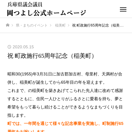
県・まちのイベント
稲美町
祝 町政施行65周年記念（稲美町）
ホーム
2020.05.15
祝 町政施行65周年記念（稲美町）
昭和30(1955)年3月31日に加古郡加古村、母里村、天満村が合
併し、稲美町が誕生してから65年目の年を迎えます。
これまで、の稲美町を築きあげてこられた先人達に改めて感謝
するとともに、住民一人ひとりがふるさとに愛着を持ち、夢と
希望をもって暮らし続けることができるようなまちづくりを目
指します。
町では、一年間を通じて様々な記念事業を実施し、町制施行65
周年をお祝いします。