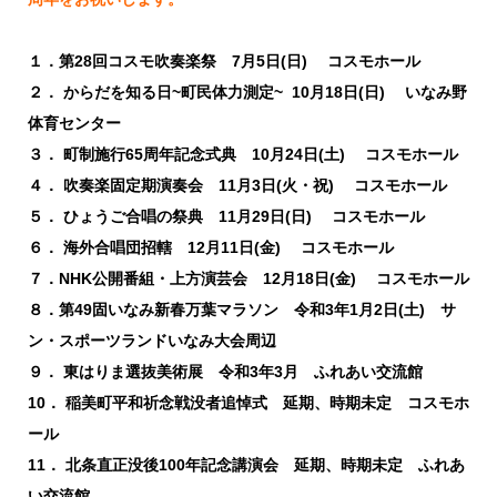
１．第28回コスモ吹奏楽祭 7月5日(日) コスモホール
２． からだを知る日~町民体力測定~ 10月18日(日) いなみ野
体育センター
３． 町制施行65周年記念式典 10月24日(土) コスモホール
４． 吹奏楽固定期演奏会 11月3日(火・祝) コスモホール
５． ひょうご合唱の祭典 11月29日(日) コスモホール
６． 海外合唱団招轄 12月11日(金) コスモホール
７．NHK公開番組・上方演芸会 12月18日(金) コスモホール
８．第49固いなみ新春万葉マラソン 令和3年1月2日(土) サ
ン・スポーツランドいなみ大会周辺
９． 東はりま選抜美術展 令和3年3月 ふれあい交流館
10． 稲美町平和祈念戦没者追悼式 延期、時期未定 コスモホ
ール
11． 北条直正没後100年記念講演会 延期、時期未定 ふれあ
い交流館